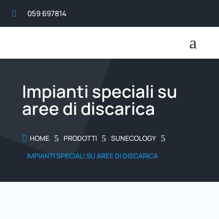
059 697814

a
Impianti speciali su
aree di discarica

HOME
5
PRODOTTI
5
SUNECOLOGY
5
IMPIANTI SPECIALI SU AREE DI DISCARICA