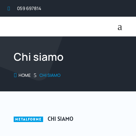
059 697814

a
Chi siamo

HOME
5
CHI SIAMO
CHI SIAMO
METALFORME