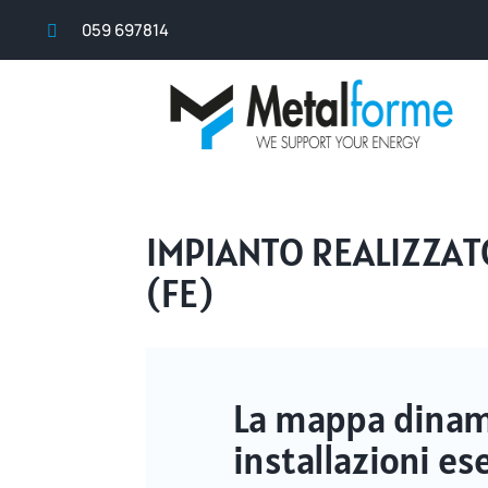
059 697814

IMPIANTO REALIZZA
(FE)
La mappa dinami
installazioni 