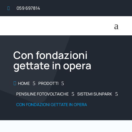
059 697814

a
Con fondazioni
gettate in opera

HOME
5
PRODOTTI
5
PENSILINE FOTOVOLTAICHE
5
SISTEMI SUNPARK
5
CON FONDAZIONI GETTATE IN OPERA