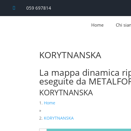
059 697814

Home
Chi si
KORYTNANSKA
La mappa dinamica ripo
eseguite da METALF
KORYTNANSKA
Home
»
KORYTNANSKA