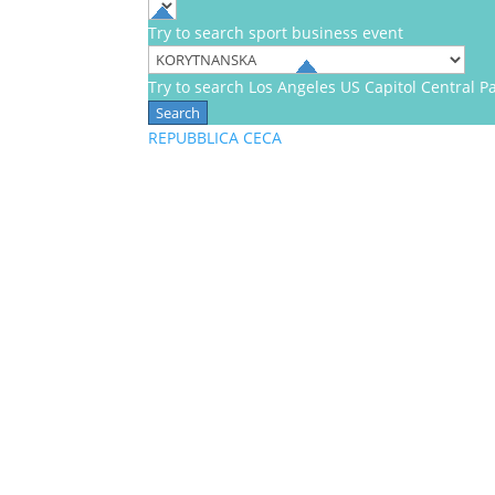
Try to search
sport
business
event
Try to search
Los Angeles
US Capitol
Central P
REPUBBLICA CECA