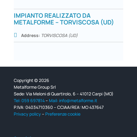
IMPIANTO REALIZZATO DA
METALFORME – TORVISCOSA (UD)
Address:
TORVISCOSA (UD)
Copyright © 2026
Metalforme Group Srl
Sede: Via Meloni di Quartirolo, 6 – 41012 Carpi (MO)
Tel: 059 697814
–
Mail: info@metalforme.it
P.IVA: 04034710360 – CCIAA/REA: MO 437647
Privacy policy
–
Preferenze cookie